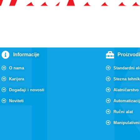
Informacije
Proizvod
O nama
Standardni e
Karijera
Stezna tehnik
Događaji i novosti
Alatničarstvo
Noviteti
Automatizaci
Ručni alat
Manipulativni