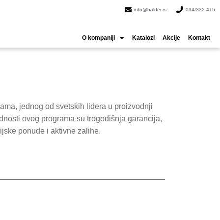
info@halder.rs
034/332-415
O kompaniji
Katalozi
Akcije
Kontakt
ama, jednog od svetskih lidera u proizvodnji
rednosti ovog programa su trogodišnja garancija,
ijske ponude i aktivne zalihe.