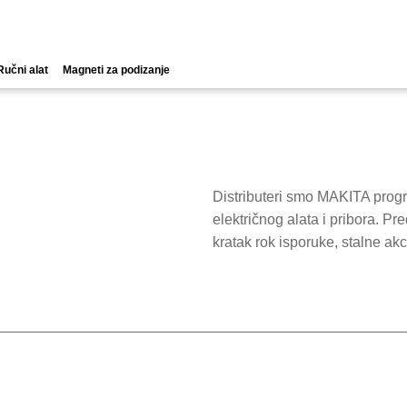
Ručni alat
Magneti za podizanje
Distributeri smo MAKITA progr
električnog alata i pribora. P
kratak rok isporuke, stalne akc