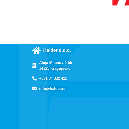
Halder d.o.o.
Aleja Milanović bb
34325 Kragujevac
+381 34 332 415
info@halder.rs