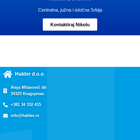
Centralna, južna i istočna Srbija
Kontaktiraj Nikolu
Halder d.o.o.
Aleja Milanović bb
34325 Kragujevac
+381 34 332 415
info@halder.rs