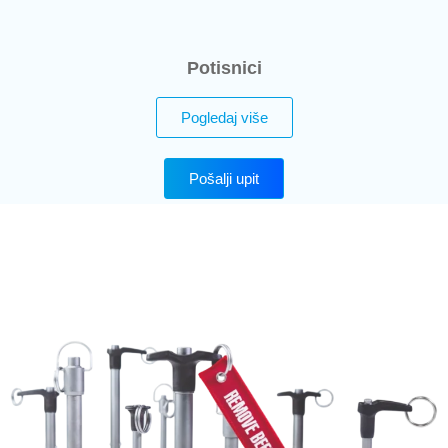
Potisnici
Pogledaj više
Pošalji upit